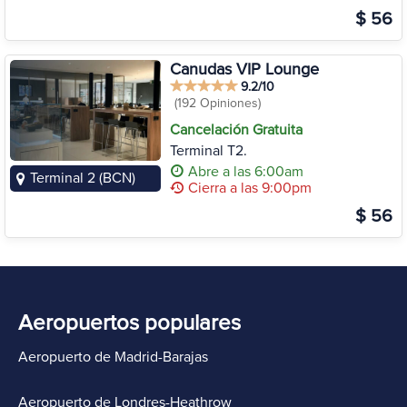
$ 56
Canudas VIP Lounge
9.2/10
(192 Opiniones)
Cancelación Gratuita
Terminal T2.
Abre a las 6:00am
Terminal 2 (BCN)
Cierra a las 9:00pm
$ 56
Aeropuertos populares
Aeropuerto de Madrid-Barajas
Aeropuerto de Londres-Heathrow