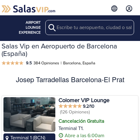
AIRPORT
Search
LOUNGE
EXPERIENCE
Salas Vip en Aeropuerto de Barcelona
(España)
9.5
384 Opiniones
|
Barcelona, España
Josep Tarradellas Barcelona-El Prat
Colomer VIP Lounge
9.2/10
(126 Opiniones)
Cancelación Gratuita
Terminal T1.
Abre a las 6:00am
Terminal 1 (BCN)