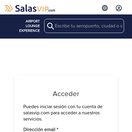
AIRPORT
Search
LOUNGE
EXPERIENCE
Acceder
Puedes iniciar sesión con tu cuenta de
Verifica tu 
salasvip.com para acceder a nuestros
We have sen
servicios.
Introduce e
Obligatorio
Dirección email
*