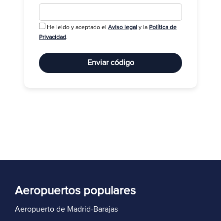
He leido y aceptado el
Aviso legal
y la
Política de
R
Privacidad
.
Enviar código
Aeropuertos populares
Aeropuerto de Madrid-Barajas