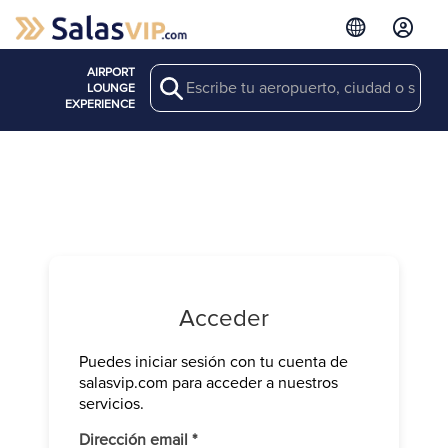
AIRPORT
Search
LOUNGE
EXPERIENCE
Acceder
Puedes iniciar sesión con tu cuenta de
Verifica tu 
salasvip.com para acceder a nuestros
We have sen
servicios.
Introduce e
Obligatorio
Dirección email
*