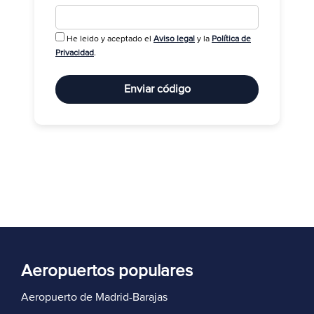
He leido y aceptado el
Aviso legal
y la
Política de
R
Privacidad
.
Enviar código
Aeropuertos populares
Aeropuerto de Madrid-Barajas