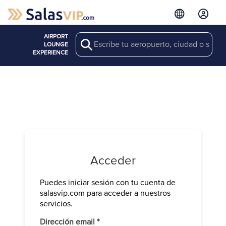
AIRPORT
Search
LOUNGE
EXPERIENCE
Acceder
Puedes iniciar sesión con tu cuenta de
Verifica tu 
salasvip.com para acceder a nuestros
We have sen
servicios.
Introduce e
Obligatorio
Dirección email
*