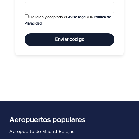
He leido y aceptado el
Aviso legal
y la
Política de
R
Privacidad
.
Enviar código
Aeropuertos populares
Aeropuerto de Madrid-Barajas