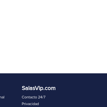
eenviar código en
60
s
Iniciar sesión de nuevo
SalasVip.com
nal
Contacto 24/7
Privacidad