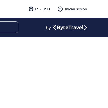
ES / USD
Iniciar sesión
email para iniciar sesión
t a verification code to
.
l código para continuar.