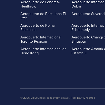
Aeropuerto de Londres-
Aeropuerto Internac
Heathrow
Dubái
Aeropuerto de Barcelona-El
Aeropuerto Suvarn
Prat
Aeropuerto de Roma-
Aeropuerto Internac
Fiumicino
F. Kennedy
Aeropuerto Internacional
Aeropuerto Changi 
Toronto-Pearson
Singapur
Aeropuerto Internacional de
Aeropuerto Atatürk 
Hong Kong
Estambul
© 2026 VipLounges.com by ByteTravel, Reg. ESA42788984