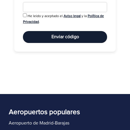
He leido y aceptado el
Aviso legal
y la
Política de
R
Privacidad
.
Enviar código
Aeropuertos populares
Aeropuerto de Madrid-Barajas