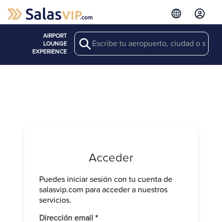
AIRPORT
Search
LOUNGE
EXPERIENCE
Acceder
Puedes iniciar sesión con tu cuenta de
Verifica tu 
salasvip.com para acceder a nuestros
We have sen
servicios.
Introduce e
Obligatorio
Dirección email
*