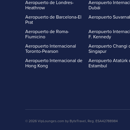
Aeropuerto de Londres-
Aeropuerto Internac
Heathrow
Dubái
Aeropuerto de Barcelona-El
Aeropuerto Suvarn
Prat
Aeropuerto de Roma-
Aeropuerto Internac
Fiumicino
F. Kennedy
Aeropuerto Internacional
Aeropuerto Changi 
Toronto-Pearson
Singapur
Aeropuerto Internacional de
Aeropuerto Atatürk 
Hong Kong
Estambul
© 2026 VipLounges.com by ByteTravel, Reg. ESA42788984