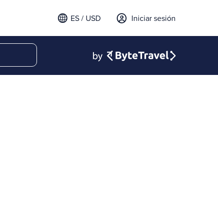
ES / USD
Iniciar sesión
email para iniciar sesión
t a verification code to
.
l código para continuar.