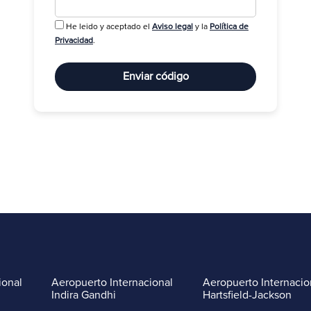
He leido y aceptado el
Aviso legal
y la
Política de
R
Privacidad
.
Enviar código
ional
Aeropuerto Internacional
Aeropuerto Internacio
Indira Gandhi
Hartsfield-Jackson