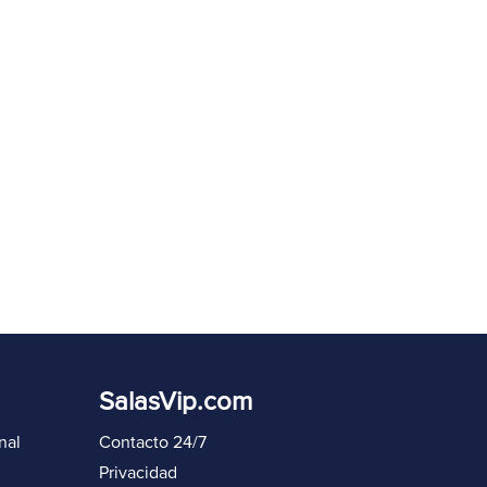
eenviar código en
60
s
Iniciar sesión de nuevo
SalasVip.com
nal
Contacto 24/7
Privacidad