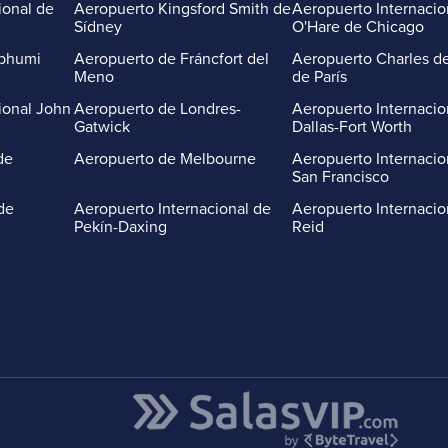
ional de
Aeropuerto Kingsford Smith de
Aeropuerto Internacio
Sídney
O'Hare de Chicago
abhumi
Aeropuerto de Fráncfort del
Aeropuerto Charles de
Meno
de París
ional John
Aeropuerto de Londres-
Aeropuerto Internacio
Gatwick
Dallas-Fort Worth
de
Aeropuerto de Melbourne
Aeropuerto Internacio
San Francisco
de
Aeropuerto Internacional de
Aeropuerto Internacio
Pekín-Daxing
Reid