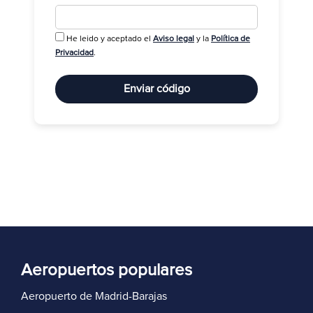
He leido y aceptado el
Aviso legal
y la
Política de
R
Privacidad
.
Enviar código
Aeropuertos populares
Aeropuerto de Madrid-Barajas