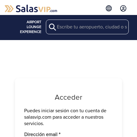
AIRPORT
Search
LOUNGE
EXPERIENCE
Acceder
Puedes iniciar sesión con tu cuenta de
Verifica tu 
salasvip.com para acceder a nuestros
We have sen
servicios.
Introduce e
Obligatorio
Dirección email
*