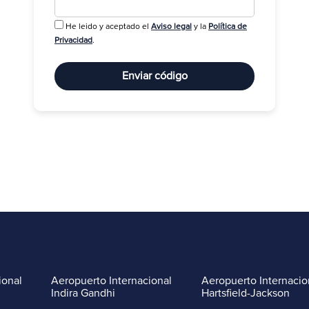
He leido y aceptado el
Aviso legal
y la
Política de
R
Privacidad
.
Enviar código
ional
Aeropuerto Internacional
Aeropuerto Internacio
Indira Gandhi
Hartsfield-Jackson