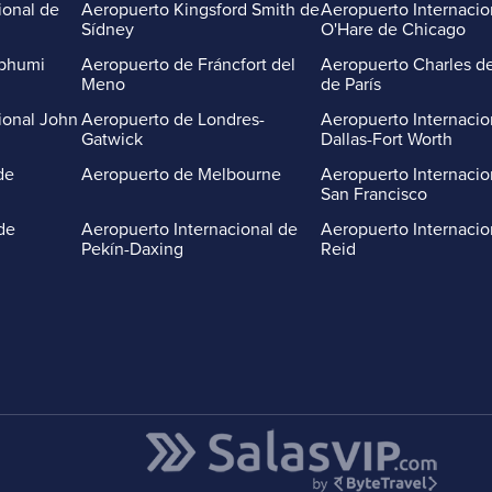
ional de
Aeropuerto Kingsford Smith de
Aeropuerto Internacio
Sídney
O'Hare de Chicago
abhumi
Aeropuerto de Fráncfort del
Aeropuerto Charles de
Meno
de París
ional John
Aeropuerto de Londres-
Aeropuerto Internacio
Gatwick
Dallas-Fort Worth
de
Aeropuerto de Melbourne
Aeropuerto Internacio
San Francisco
de
Aeropuerto Internacional de
Aeropuerto Internacio
Pekín-Daxing
Reid