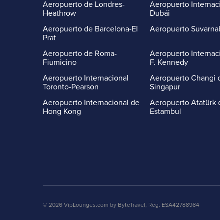
Aeropuerto de Londres-
Aeropuerto Internac
Heathrow
Dubái
Aeropuerto de Barcelona-El
Aeropuerto Suvarn
Prat
Aeropuerto de Roma-
Aeropuerto Internac
Fiumicino
F. Kennedy
Aeropuerto Internacional
Aeropuerto Changi 
Toronto-Pearson
Singapur
Aeropuerto Internacional de
Aeropuerto Atatürk 
Hong Kong
Estambul
© 2026 VipLounges.com by ByteTravel, Reg. ESA42788984