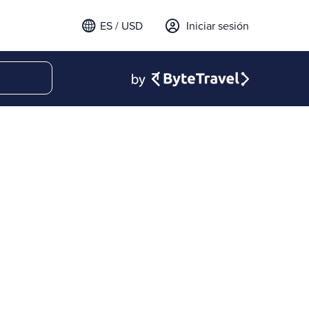
ES / USD
Iniciar sesión
email para iniciar sesión
t a verification code to
.
l código para continuar.