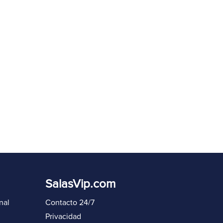
eenviar código en
60
s
Iniciar sesión de nuevo
SalasVip.com
nal
Contacto 24/7
Privacidad