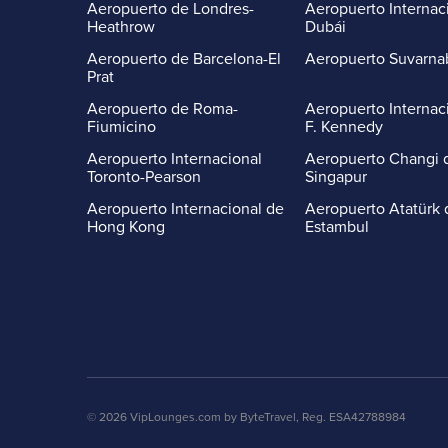
Aeropuerto de Londres-
Aeropuerto Internac
Heathrow
Dubái
Aeropuerto de Barcelona-El
Aeropuerto Suvarn
Prat
Aeropuerto de Roma-
Aeropuerto Internac
Fiumicino
F. Kennedy
Aeropuerto Internacional
Aeropuerto Changi 
Toronto-Pearson
Singapur
Aeropuerto Internacional de
Aeropuerto Atatürk 
Hong Kong
Estambul
© 2026 VipLounges.com by ByteTravel, Reg. ESA42788984