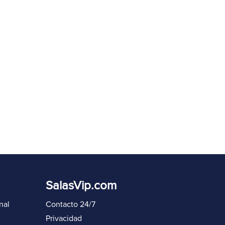
eenviar código en
60
s
Iniciar sesión de nuevo
SalasVip.com
nal
Contacto 24/7
Privacidad