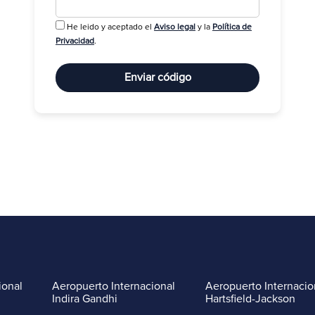
He leido y aceptado el
Aviso legal
y la
Política de
R
Privacidad
.
Enviar código
ional
Aeropuerto Internacional
Aeropuerto Internacio
Indira Gandhi
Hartsfield-Jackson