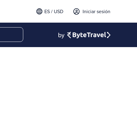
ES / USD
Iniciar sesión
email para iniciar sesión
t a verification code to
.
l código para continuar.