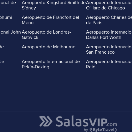
ional de
Aeropuerto Kingsford Smith de
Aeropuerto Internacio
Sídney
O'Hare de Chicago
abhumi
Aeropuerto de Fráncfort del
Aeropuerto Charles de
Meno
de París
ional John
Aeropuerto de Londres-
Aeropuerto Internacio
Gatwick
Dallas-Fort Worth
de
Aeropuerto de Melbourne
Aeropuerto Internacio
San Francisco
de
Aeropuerto Internacional de
Aeropuerto Internacio
Pekín-Daxing
Reid