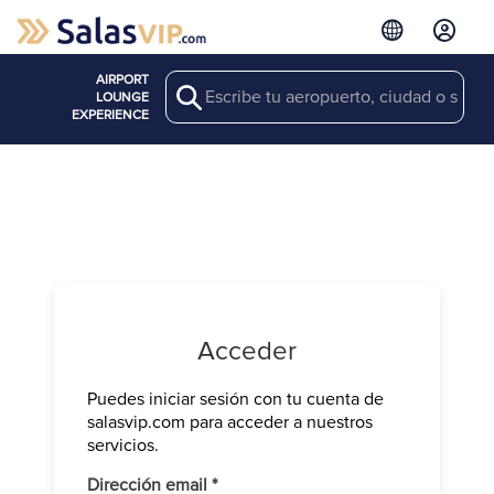
AIRPORT
Search
LOUNGE
EXPERIENCE
Acceder
Puedes iniciar sesión con tu cuenta de
Verifica tu 
salasvip.com para acceder a nuestros
We have sen
servicios.
Introduce e
Obligatorio
Dirección email
*