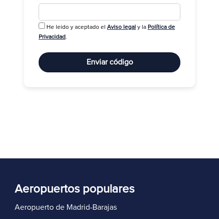
He leido y aceptado el
Aviso legal
y la
Política de
R
Privacidad
.
Enviar código
Aeropuertos populares
Aeropuerto de Madrid-Barajas