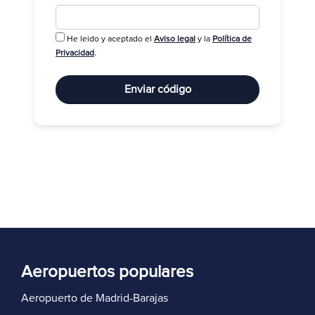
He leido y aceptado el
Aviso legal
y la
Política de
R
Privacidad
.
Enviar código
Aeropuertos populares
Aeropuerto de Madrid-Barajas