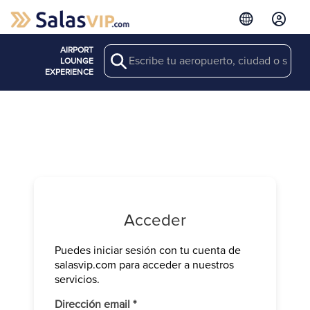
AIRPORT
Search
LOUNGE
EXPERIENCE
Acceder
Puedes iniciar sesión con tu cuenta de
Verifica tu 
salasvip.com para acceder a nuestros
We have sen
servicios.
Introduce e
Obligatorio
Dirección email
*