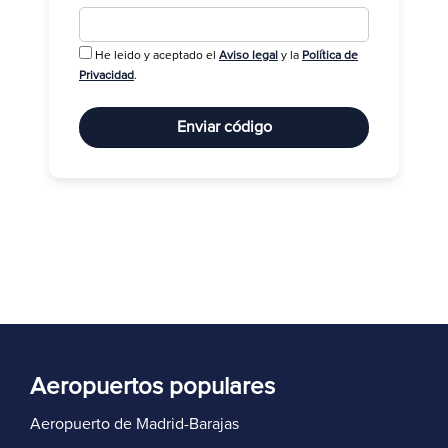
He leido y aceptado el
Aviso legal
y la
Política de
R
Privacidad
.
Enviar código
Aeropuertos populares
Aeropuerto de Madrid-Barajas