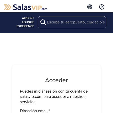
AIRPORT
Search
LOUNGE
EXPERIENCE
Acceder
Puedes iniciar sesión con tu cuenta de
Verifica tu 
salasvip.com para acceder a nuestros
We have sen
servicios.
Introduce e
Obligatorio
Dirección email
*