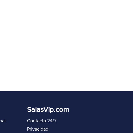
eenviar código en
60
s
Iniciar sesión de nuevo
SalasVip.com
nal
Contacto 24/7
Privacidad