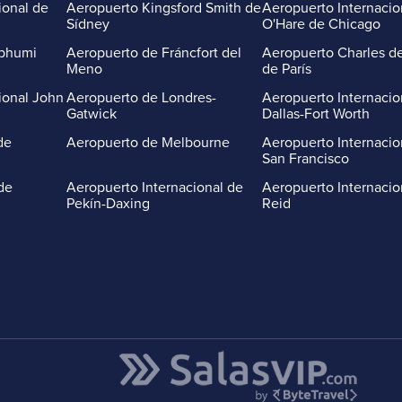
ional de
Aeropuerto Kingsford Smith de
Aeropuerto Internacio
Sídney
O'Hare de Chicago
abhumi
Aeropuerto de Fráncfort del
Aeropuerto Charles de
Meno
de París
ional John
Aeropuerto de Londres-
Aeropuerto Internacio
Gatwick
Dallas-Fort Worth
de
Aeropuerto de Melbourne
Aeropuerto Internacio
San Francisco
de
Aeropuerto Internacional de
Aeropuerto Internacio
Pekín-Daxing
Reid