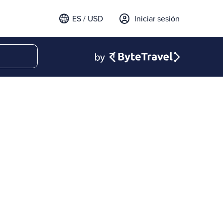
ES / USD
Iniciar sesión
email para iniciar sesión
t a verification code to
.
l código para continuar.