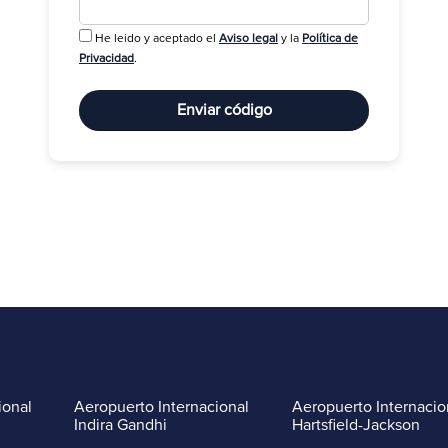
He leido y aceptado el
Aviso legal
y la
Política de
R
Privacidad
.
Enviar código
ional
Aeropuerto Internacional
Aeropuerto Internacio
Indira Gandhi
Hartsfield-Jackson