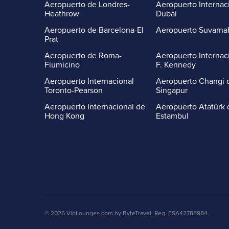
Aeropuerto de Londres-
Aeropuerto Internac
Heathrow
Dubái
Aeropuerto de Barcelona-El
Aeropuerto Suvarn
Prat
Aeropuerto de Roma-
Aeropuerto Internac
Fiumicino
F. Kennedy
Aeropuerto Internacional
Aeropuerto Changi 
Toronto-Pearson
Singapur
Aeropuerto Internacional de
Aeropuerto Atatürk 
Hong Kong
Estambul
© 2026 VipLounges.com by ByteTravel, Reg. ESA42788984