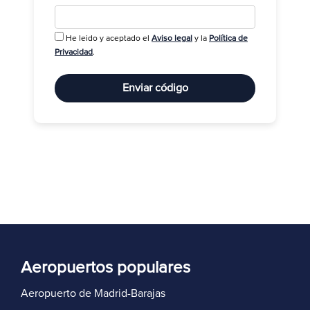
He leido y aceptado el
Aviso legal
y la
Política de
R
Privacidad
.
Enviar código
Aeropuertos populares
Aeropuerto de Madrid-Barajas