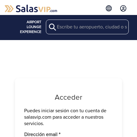
AIRPORT
Search
LOUNGE
EXPERIENCE
Acceder
Puedes iniciar sesión con tu cuenta de
Verifica tu 
salasvip.com para acceder a nuestros
We have sen
servicios.
Introduce e
Obligatorio
Dirección email
*