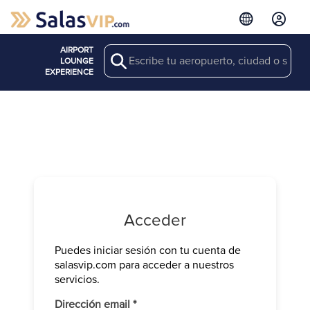
AIRPORT
Search
LOUNGE
EXPERIENCE
Acceder
Puedes iniciar sesión con tu cuenta de
Verifica tu 
salasvip.com para acceder a nuestros
We have sen
servicios.
Introduce e
Obligatorio
Dirección email
*