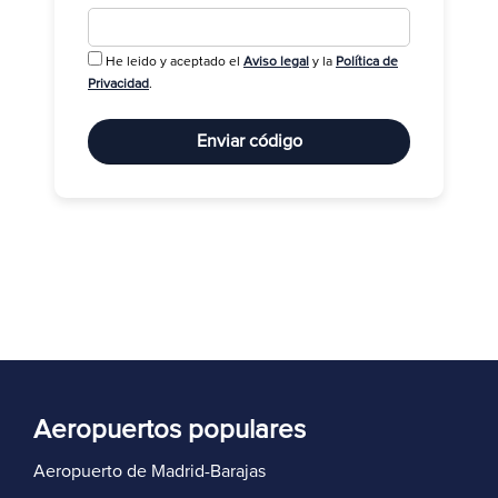
He leido y aceptado el
Aviso legal
y la
Política de
R
Privacidad
.
Enviar código
Aeropuertos populares
Aeropuerto de Madrid-Barajas