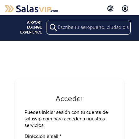
AIRPORT
Search
LOUNGE
EXPERIENCE
Acceder
Puedes iniciar sesión con tu cuenta de
Verifica tu 
salasvip.com para acceder a nuestros
We have sen
servicios.
Introduce e
Obligatorio
Dirección email
*