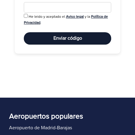
He leido y aceptado el
Aviso legal
y la
Política de
R
Privacidad
.
Enviar código
Aeropuertos populares
Aeropuerto de Madrid-Barajas