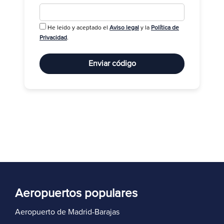
He leido y aceptado el
Aviso legal
y la
Política de
R
Privacidad
.
Enviar código
Aeropuertos populares
Aeropuerto de Madrid-Barajas