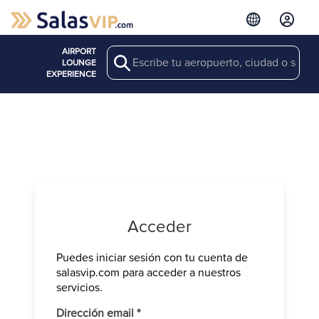
AIRPORT
Search
LOUNGE
EXPERIENCE
Acceder
Puedes iniciar sesión con tu cuenta de
Verifica tu 
salasvip.com para acceder a nuestros
We have sen
servicios.
Introduce e
Obligatorio
Dirección email
*