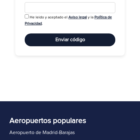
He leido y aceptado el
Aviso legal
y la
Política de
R
Privacidad
.
Enviar código
Aeropuertos populares
Aeropuerto de Madrid-Barajas