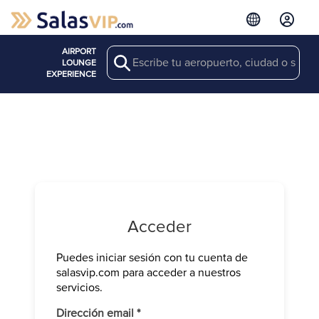
AIRPORT
Search
LOUNGE
EXPERIENCE
Acceder
Puedes iniciar sesión con tu cuenta de
Verifica tu 
salasvip.com para acceder a nuestros
We have sen
servicios.
Introduce e
Obligatorio
Dirección email
*