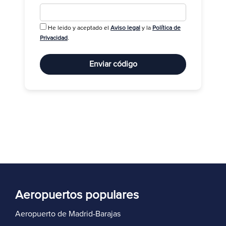
He leido y aceptado el
Aviso legal
y la
Política de
R
Privacidad
.
Enviar código
Aeropuertos populares
Aeropuerto de Madrid-Barajas