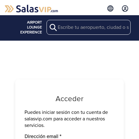
AIRPORT
Search
LOUNGE
EXPERIENCE
Acceder
Puedes iniciar sesión con tu cuenta de
Verifica tu 
salasvip.com para acceder a nuestros
We have sen
servicios.
Introduce e
Obligatorio
Dirección email
*