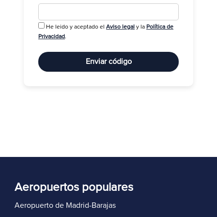
He leido y aceptado el
Aviso legal
y la
Política de
R
Privacidad
.
Enviar código
Aeropuertos populares
Aeropuerto de Madrid-Barajas