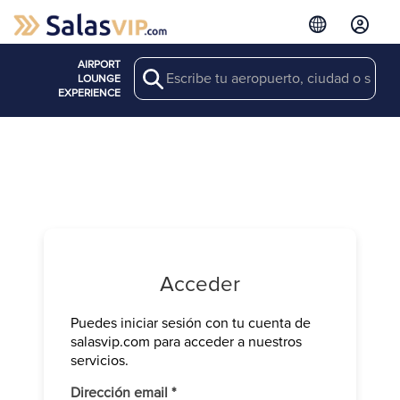
AIRPORT
Search
LOUNGE
EXPERIENCE
Acceder
Puedes iniciar sesión con tu cuenta de
Verifica tu 
salasvip.com para acceder a nuestros
We have sen
servicios.
Introduce e
Obligatorio
Dirección email
*