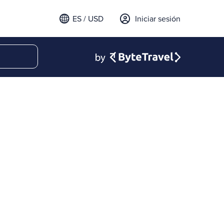
ES / USD
Iniciar sesión
email para iniciar sesión
t a verification code to
.
l código para continuar.