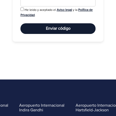
He leido y aceptado el
Aviso legal
y la
Política de
R
Privacidad
.
Enviar código
ional
Aeropuerto Internacional
Aeropuerto Internacio
Indira Gandhi
Hartsfield-Jackson