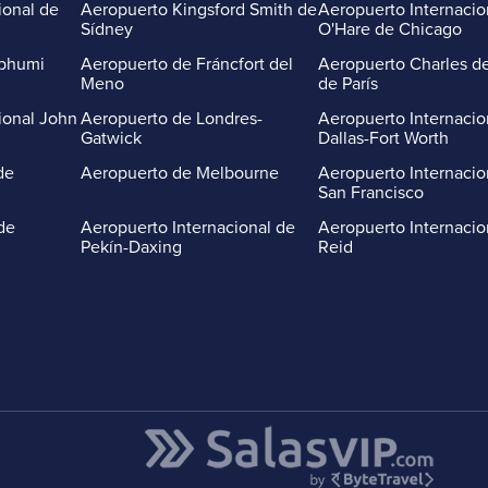
ional de
Aeropuerto Kingsford Smith de
Aeropuerto Internacio
Sídney
O'Hare de Chicago
abhumi
Aeropuerto de Fráncfort del
Aeropuerto Charles de
Meno
de París
ional John
Aeropuerto de Londres-
Aeropuerto Internacio
Gatwick
Dallas-Fort Worth
de
Aeropuerto de Melbourne
Aeropuerto Internacio
San Francisco
de
Aeropuerto Internacional de
Aeropuerto Internacio
Pekín-Daxing
Reid