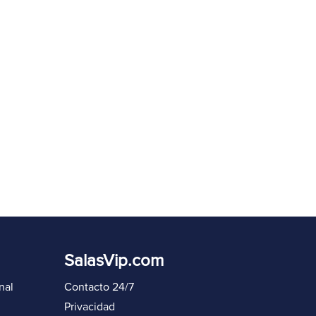
eenviar código en
60
s
Iniciar sesión de nuevo
SalasVip.com
nal
Contacto 24/7
Privacidad