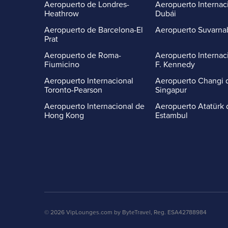
Aeropuerto de Londres-
Aeropuerto Internac
Heathrow
Dubái
Aeropuerto de Barcelona-El
Aeropuerto Suvarn
Prat
Aeropuerto de Roma-
Aeropuerto Internac
Fiumicino
F. Kennedy
Aeropuerto Internacional
Aeropuerto Changi 
Toronto-Pearson
Singapur
Aeropuerto Internacional de
Aeropuerto Atatürk 
Hong Kong
Estambul
© 2026 VipLounges.com by ByteTravel, Reg. ESA42788984