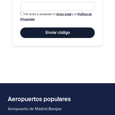
He leido y aceptado el
Aviso legal
y la
Política de
R
Privacidad
.
Enviar código
Aeropuertos populares
Aeropuerto de Madrid-Barajas