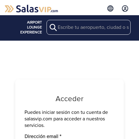
AIRPORT
Search
LOUNGE
EXPERIENCE
Acceder
Puedes iniciar sesión con tu cuenta de
Verifica tu 
salasvip.com para acceder a nuestros
We have sen
servicios.
Introduce e
Obligatorio
Dirección email
*