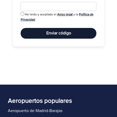
He leido y aceptado el
Aviso legal
y la
Política de
R
Privacidad
.
Enviar código
Aeropuertos populares
Aeropuerto de Madrid-Barajas