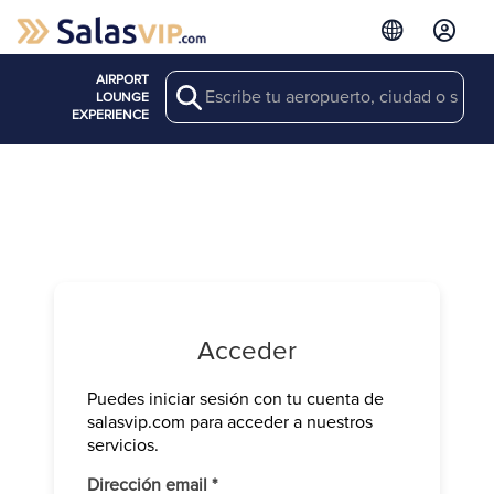
AIRPORT
Search
LOUNGE
EXPERIENCE
Acceder
Puedes iniciar sesión con tu cuenta de
Verifica tu 
salasvip.com para acceder a nuestros
We have sen
servicios.
Introduce e
Obligatorio
Dirección email
*