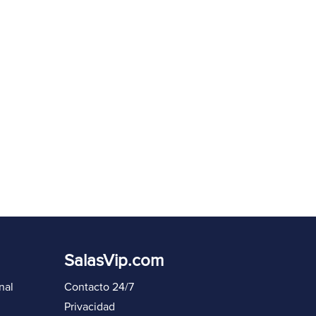
eenviar código en
60
s
Iniciar sesión de nuevo
SalasVip.com
nal
Contacto 24/7
Privacidad