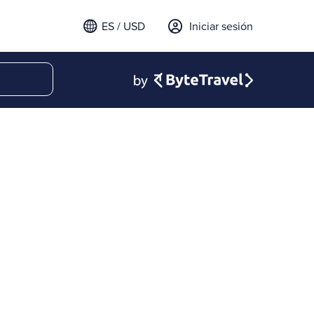
ES / USD
Iniciar sesión
email para iniciar sesión
t a verification code to
.
l código para continuar.