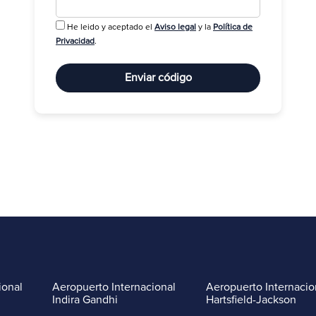
He leido y aceptado el
Aviso legal
y la
Política de
R
Privacidad
.
Enviar código
ional
Aeropuerto Internacional
Aeropuerto Internacio
Indira Gandhi
Hartsfield-Jackson