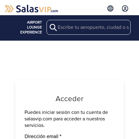
AIRPORT
Search
LOUNGE
EXPERIENCE
Acceder
Puedes iniciar sesión con tu cuenta de
Verifica tu 
salasvip.com para acceder a nuestros
We have sen
servicios.
Introduce e
Obligatorio
Dirección email
*