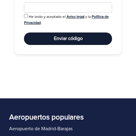
He leido y aceptado el
Aviso legal
y la
Política de
R
Privacidad
.
Enviar código
Aeropuertos populares
Aeropuerto de Madrid-Barajas