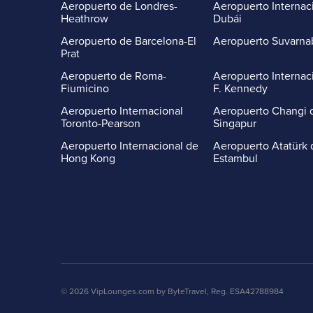
Aeropuerto de Londres-
Aeropuerto Internac
Heathrow
Dubái
Aeropuerto de Barcelona-El
Aeropuerto Suvarn
Prat
Aeropuerto de Roma-
Aeropuerto Internac
Fiumicino
F. Kennedy
Aeropuerto Internacional
Aeropuerto Changi 
Toronto-Pearson
Singapur
Aeropuerto Internacional de
Aeropuerto Atatürk 
Hong Kong
Estambul
© 2026 VipLounges.com by ByteTravel, Reg. ESA42788984