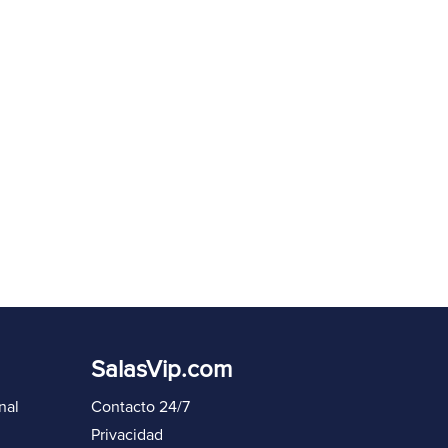
eenviar código en
60
s
Iniciar sesión de nuevo
SalasVip.com
nal
Contacto 24/7
Privacidad