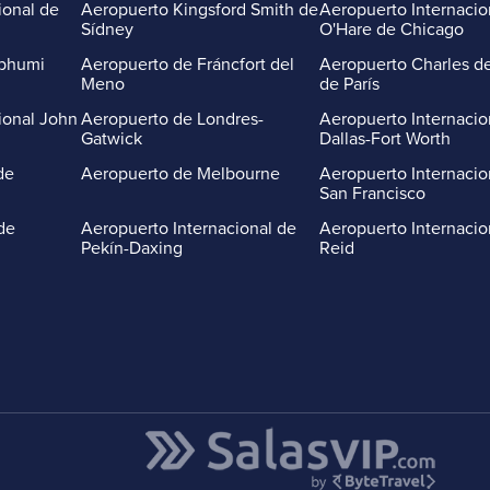
ional de
Aeropuerto Kingsford Smith de
Aeropuerto Internacio
Sídney
O'Hare de Chicago
abhumi
Aeropuerto de Fráncfort del
Aeropuerto Charles de
Meno
de París
ional John
Aeropuerto de Londres-
Aeropuerto Internacio
Gatwick
Dallas-Fort Worth
de
Aeropuerto de Melbourne
Aeropuerto Internacio
San Francisco
de
Aeropuerto Internacional de
Aeropuerto Internacio
Pekín-Daxing
Reid