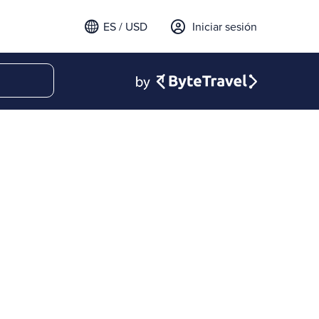
ES / USD
Iniciar sesión
email para iniciar sesión
t a verification code to
.
l código para continuar.