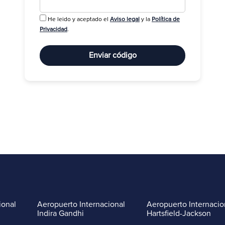
He leido y aceptado el
Aviso legal
y la
Política de
R
Privacidad
.
Enviar código
ional
Aeropuerto Internacional
Aeropuerto Internacio
Indira Gandhi
Hartsfield-Jackson