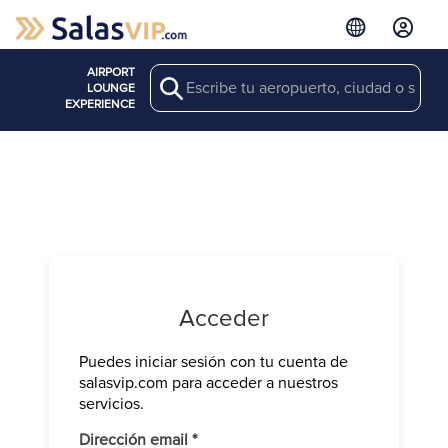
AIRPORT
Search
LOUNGE
EXPERIENCE
Acceder
Puedes iniciar sesión con tu cuenta de
Verifica tu 
salasvip.com para acceder a nuestros
We have sen
servicios.
Introduce e
Obligatorio
Dirección email
*