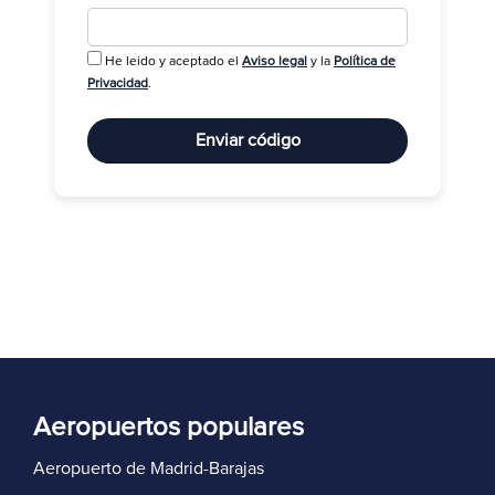
He leido y aceptado el
Aviso legal
y la
Política de
R
Privacidad
.
Enviar código
Aeropuertos populares
Aeropuerto de Madrid-Barajas