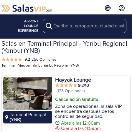
AIRPORT
Search
LOUNGE
EXPERIENCE
Salas en Terminal Principal - Yanbu Regional
(Yanbu) (YNB)
9.2
256 Opiniones
|
Terminal Principal, Yanbu Yanbu Regional (YNB)
Hayyak Lounge
9.2/10
(128 Opiniones)
Cancelación Gratuita
Zona de operaciones: la sala VIP
se encuentra después de los
Terminal Principal
controles de seguridad.
(YNB)
Abre a las 12:00am
Cierra a las 11:59pm