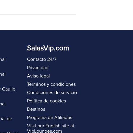
SalasVip.com
nal
Contacto 24/7
Privacidad
nal
Aviso legal
Términos y condiciones
 Gaulle
Condiciones de servicio
Política de cookies
nal
Destinos
Programa de Afiliados
nal de
Visit our English site at
VipLounges.com