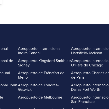
ional
Aeropuerto Internacional
Aeropuerto Internacio
Indira Gandhi
Hartsfield-Jackson
ional de
Aeropuerto Kingsford Smith de
Aeropuerto Internacio
Sídney
O'Hare de Chicago
abhumi
Aeropuerto de Fráncfort del
Aeropuerto Charles de
Meno
de París
ional John
Aeropuerto de Londres-
Aeropuerto Internacio
Gatwick
Dallas-Fort Worth
de
Aeropuerto de Melbourne
Aeropuerto Internacio
San Francisco