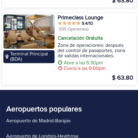
$ 63.80
Primeclass Lounge
9.4/10
(135 Opiniones)
Cancelación Gratuita
Zona de operaciones: después
del control de pasaportes, zona
Terminal Principal
de salidas internacionales.
(BDA)
Abre a las 5:30pm
Cierra a las 9:00pm
$ 63.80
Aeropuertos populares
Aeropuerto de Madrid-Barajas
Aeropuerto de Londres-Heathrow