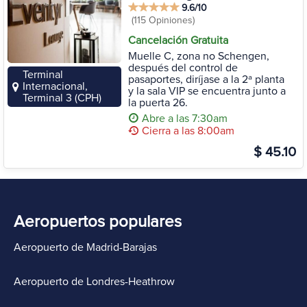
9.6/10
(115 Opiniones)
Cancelación Gratuita
Muelle C, zona no Schengen,
después del control de
Terminal
pasaportes, diríjase a la 2ª planta
Internacional,
y la sala VIP se encuentra junto a
Terminal 3 (CPH)
la puerta 26.
Abre a las 7:30am
Cierra a las 8:00am
$ 45.10
Aeropuertos populares
Aeropuerto de Madrid-Barajas
Aeropuerto de Londres-Heathrow