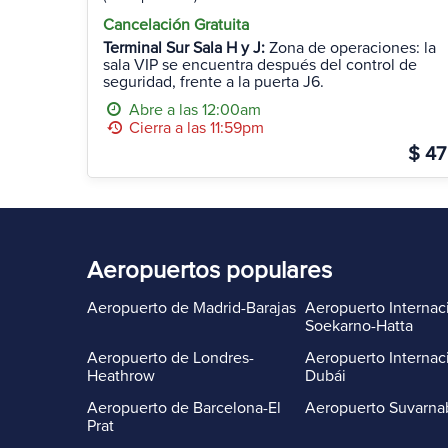
Cancelación Gratuita
Terminal Sur Sala H y J:
Zona de operaciones: la
sala VIP se encuentra después del control de
seguridad, frente a la puerta J6.
Abre a las 12:00am
Cierra a las 11:59pm
$ 47
Aeropuertos populares
Aeropuerto de Madrid-Barajas
Aeropuerto Internac
Soekarno-Hatta
Aeropuerto de Londres-
Aeropuerto Internac
Heathrow
Dubái
Aeropuerto de Barcelona-El
Aeropuerto Suvarn
Prat