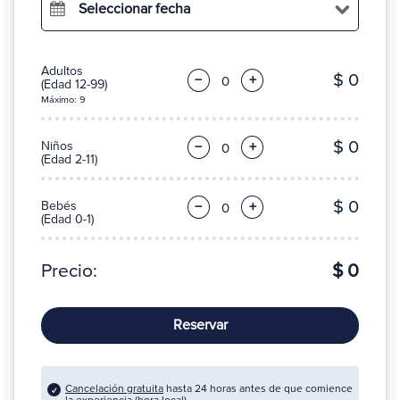
Seleccionar fecha
Adultos
$ 0
−
+
(Edad 12-99)
Máximo: 9
$ 0
Niños
−
+
(Edad 2-11)
$ 0
Bebés
−
+
(Edad 0-1)
Precio:
$ 0
Reservar
Cancelación gratuita
hasta 24 horas antes de que comience