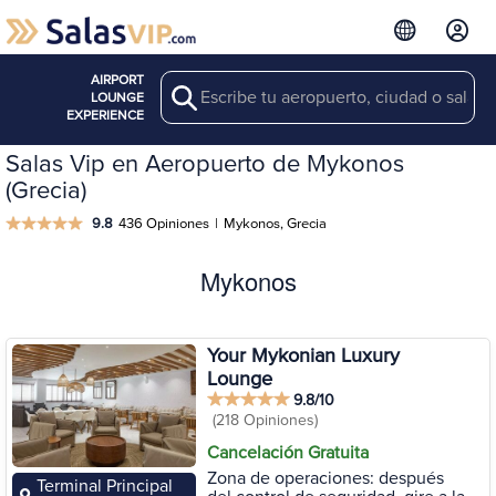
AIRPORT
Search
LOUNGE
EXPERIENCE
Salas Vip en Aeropuerto de Mykonos
(Grecia)
9.8
436 Opiniones
|
Mykonos, Grecia
Mykonos
Your Mykonian Luxury
Lounge
9.8/10
(218 Opiniones)
Cancelación Gratuita
Zona de operaciones: después
Terminal Principal