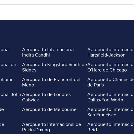
ional
Aeropuerto Internacional
Aeropuerto Internacio
Indira Gandhi
Hartsfield-Jackson
ional de
Aeropuerto Kingsford Smith de
Aeropuerto Internacio
Sídney
O'Hare de Chicago
abhumi
Aeropuerto de Fráncfort del
Aeropuerto Charles de
Meno
de París
ional John
Aeropuerto de Londres-
Aeropuerto Internacio
Gatwick
Dallas-Fort Worth
de
Aeropuerto de Melbourne
Aeropuerto Internacio
San Francisco
de
Aeropuerto Internacional de
Aeropuerto Internacio
Pekín-Daxing
Reid