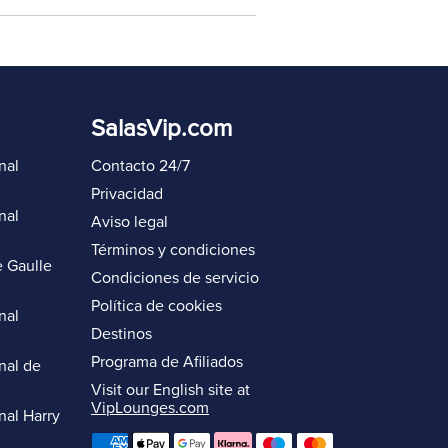
SalasVip.com
nal
Contacto 24/7
Privacidad
nal
Aviso legal
Términos y condiciones
 Gaulle
Condiciones de servicio
Política de cookies
nal
Destinos
Programa de Afiliados
nal de
Visit our English site at
VipLounges.com
nal Harry