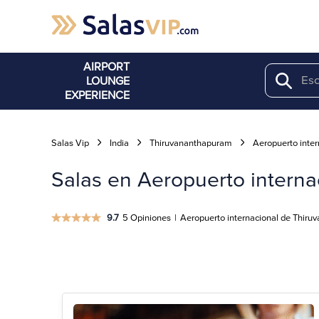
AIRPORT
LOUNGE
Search
EXPERIENCE
Salas Vip
India
Thiruvananthapuram
Aeropuerto inte
Salas en Aeropuerto intern
9.7
5 Opiniones
|
Aeropuerto internacional de Thir