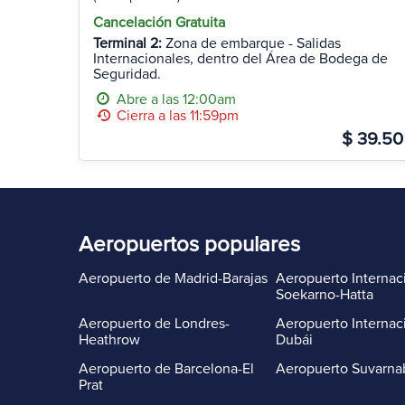
Cancelación Gratuita
Terminal 2:
Zona de embarque - Salidas
Internacionales, dentro del Área de Bodega de
Seguridad.
Abre a las 12:00am
Cierra a las 11:59pm
$ 39.50
Aeropuertos populares
Aeropuerto de Madrid-Barajas
Aeropuerto Internac
Soekarno-Hatta
Aeropuerto de Londres-
Aeropuerto Internac
Heathrow
Dubái
Aeropuerto de Barcelona-El
Aeropuerto Suvarn
Prat