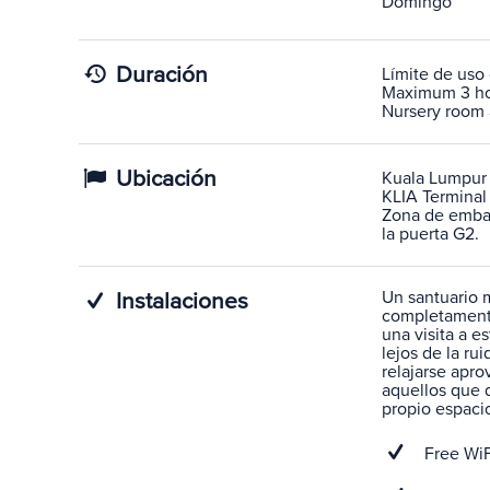
Domingo
Duración
Límite de uso 
Maximum 3 hour
Nursery room 
Ubicación
Kuala Lumpur 
KLIA Terminal 
Zona de embar
la puerta G2.
Un santuario m
Instalaciones
completamente
una visita a es
lejos de la ru
relajarse apro
aquellos que d
propio espacio
Free WiF