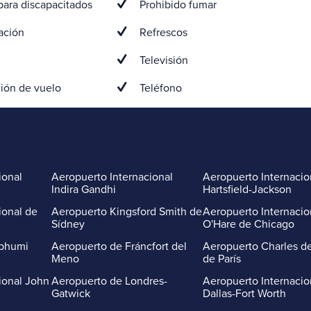
ara discapacitados
Prohibido fumar
ación
Refrescos
Televisión
ión de vuelo
Teléfono
ional
Aeropuerto Internacional
Aeropuerto Internacio
Indira Gandhi
Hartsfield-Jackson
ional de
Aeropuerto Kingsford Smith de
Aeropuerto Internacio
Sídney
O'Hare de Chicago
abhumi
Aeropuerto de Fráncfort del
Aeropuerto Charles de
Meno
de París
ional John
Aeropuerto de Londres-
Aeropuerto Internacio
Gatwick
Dallas-Fort Worth