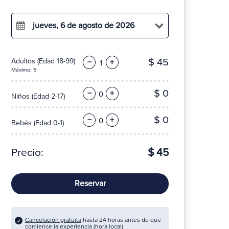
jueves, 6 de agosto de 2026
$ 45
Adultos
(Edad 18-99)
−
+
Máximo: 9
$ 0
−
+
Niños
(Edad 2-17)
$ 0
−
+
Bebés
(Edad 0-1)
Precio:
$ 45
Reservar
Cancelación gratuita
hasta 24 horas antes de que
comience la experiencia (hora local)