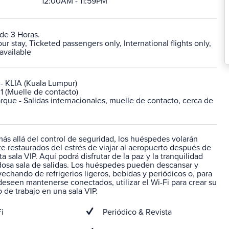
12:00AM - 11:59PM
de 3 Horas.
 stay, Ticketed passengers only, International flights only,
available
- KLIA (Kuala Lumpur)
1 (Muelle de contacto)
que - Salidas internacionales, muelle de contacto, cerca de
ás allá del control de seguridad, los huéspedes volarán
 restaurados del estrés de viajar al aeropuerto después de
ta sala VIP. Aquí podrá disfrutar de la paz y la tranquilidad
idosa sala de salidas. Los huéspedes pueden descansar y
vechando de refrigerios ligeros, bebidas y periódicos o, para
eseen mantenerse conectados, utilizar el Wi-Fi para crear su
 de trabajo en una sala VIP.
i
Periódico & Revista