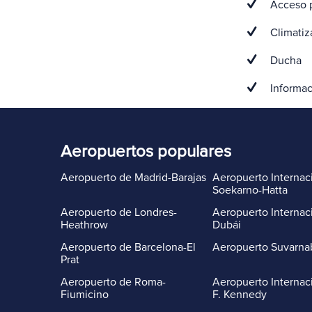
Acceso p
Climatiz
Ducha
Informac
Aeropuertos populares
Aeropuerto de Madrid-Barajas
Aeropuerto Internac
Soekarno-Hatta
Aeropuerto de Londres-
Aeropuerto Internac
Heathrow
Dubái
Aeropuerto de Barcelona-El
Aeropuerto Suvarn
Prat
Aeropuerto de Roma-
Aeropuerto Internac
Fiumicino
F. Kennedy