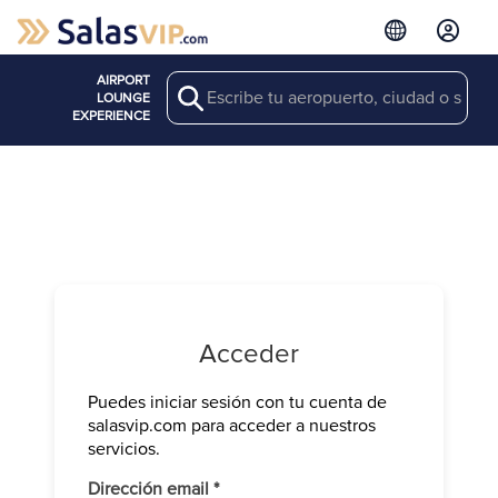
AIRPORT
Search
LOUNGE
EXPERIENCE
Acceder
Puedes iniciar sesión con tu cuenta de
Verifica tu 
salasvip.com para acceder a nuestros
We have sen
servicios.
Introduce e
Obligatorio
Dirección email
*