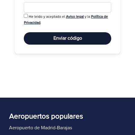
He leido y aceptado el
Aviso legal
y la
Política de
R
Privacidad
.
Enviar código
Aeropuertos populares
Aeropuerto de Madrid-Barajas