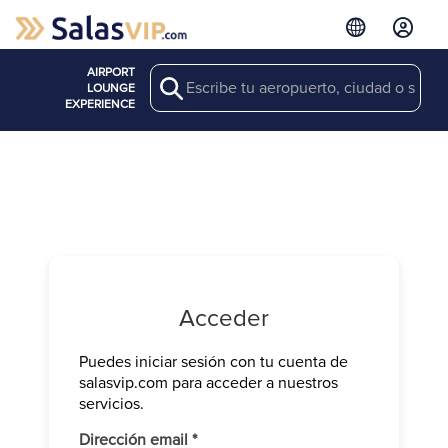
AIRPORT
Search
LOUNGE
EXPERIENCE
Acceder
Puedes iniciar sesión con tu cuenta de
Verifica tu 
salasvip.com para acceder a nuestros
We have sen
servicios.
Introduce e
Obligatorio
Dirección email
*