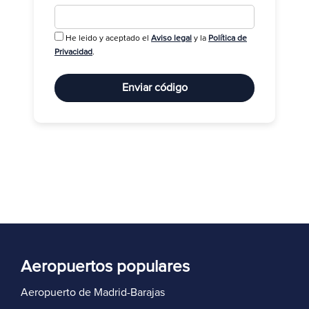
He leido y aceptado el
Aviso legal
y la
Política de
R
Privacidad
.
Enviar código
Aeropuertos populares
Aeropuerto de Madrid-Barajas