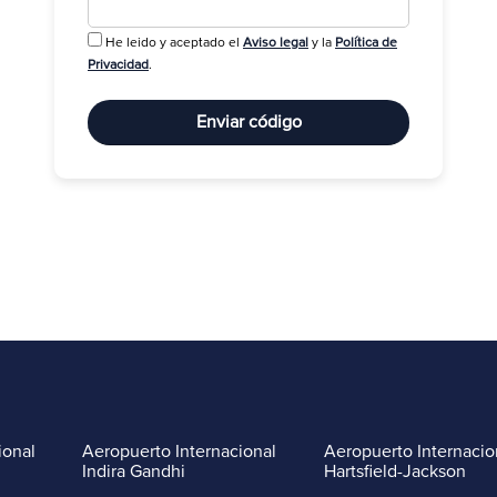
He leido y aceptado el
Aviso legal
y la
Política de
R
Privacidad
.
Enviar código
ional
Aeropuerto Internacional
Aeropuerto Internacio
Indira Gandhi
Hartsfield-Jackson