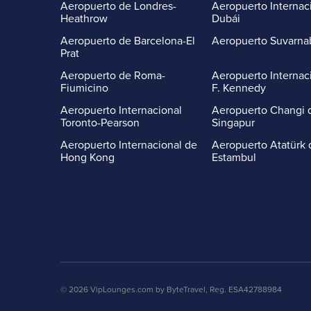
Aeropuerto de Londres-
Aeropuerto Internac
Heathrow
Dubái
Aeropuerto de Barcelona-El
Aeropuerto Suvarn
Prat
Aeropuerto de Roma-
Aeropuerto Internac
Fiumicino
F. Kennedy
Aeropuerto Internacional
Aeropuerto Changi 
Toronto-Pearson
Singapur
Aeropuerto Internacional de
Aeropuerto Atatürk 
Hong Kong
Estambul
© 2026 VipLounges.com by ByteTravel, Reg. ESA42788984