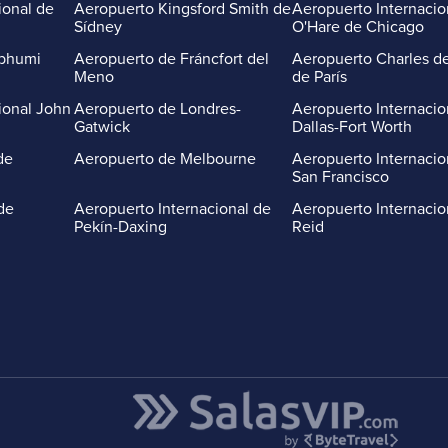
ional de
Aeropuerto Kingsford Smith de
Aeropuerto Internacio
Sídney
O'Hare de Chicago
abhumi
Aeropuerto de Fráncfort del
Aeropuerto Charles de
Meno
de París
ional John
Aeropuerto de Londres-
Aeropuerto Internacio
Gatwick
Dallas-Fort Worth
de
Aeropuerto de Melbourne
Aeropuerto Internacio
San Francisco
de
Aeropuerto Internacional de
Aeropuerto Internacio
Pekín-Daxing
Reid