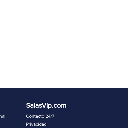
eenviar código en
60
s
Iniciar sesión de nuevo
SalasVip.com
nal
Contacto 24/7
Privacidad