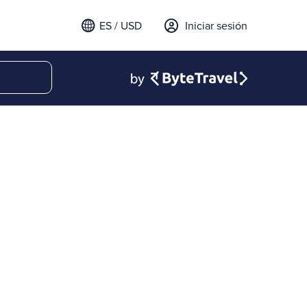
ES / USD
Iniciar sesión
email para iniciar sesión
t a verification code to
.
l código para continuar.