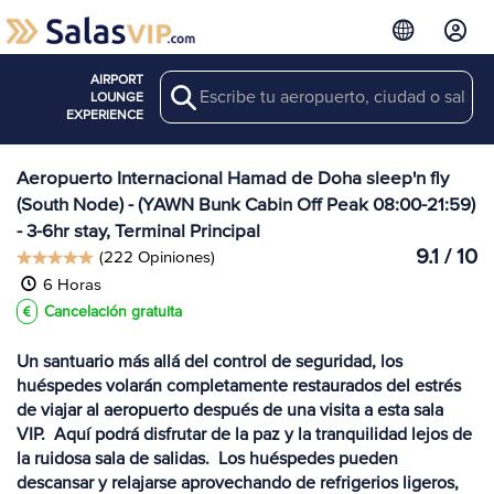
AIRPORT
Search
Ver más
LOUNGE
Salas en DOH
EXPERIENCE
Aeropuerto Internacional Hamad de Doha sleep'n fly
(South Node) - (YAWN Bunk Cabin Off Peak 08:00-21:59)
- 3-6hr stay, Terminal Principal
9.1 / 10
(222 Opiniones)
6 Horas
Cancelación gratuita
Un santuario más allá del control de seguridad, los
huéspedes volarán completamente restaurados del estrés
de viajar al aeropuerto después de una visita a esta sala
VIP. Aquí podrá disfrutar de la paz y la tranquilidad lejos de
la ruidosa sala de salidas. Los huéspedes pueden
descansar y relajarse aprovechando de refrigerios ligeros,