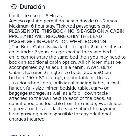
Duración
Límite de uso de 6 Horas.
Acceso gratuito permitido para niños de 0 a 2 años.
Maximum 6 hour stay, Ticketed passengers only,
PLEASE NOTE: THIS BOOKING IS BASED ON A CABIN
PRICE AND WILL REQUIRE ONLY THE LEAD
PASSENGER INFORMATION WHEN BOOKING
, The Bunk Cabin is available for up to 2 adults plus a
child under 2 years of age sharing the same bed. If
child cannot share the same bed then you may need to
book an additional cabin option. All children must be
accompanied by an adult in a cabin, YAWN Bunk
Cabins features 2 single size beds (200 x 80 cm
bottom, 190 x 80 cm top), comfortable mattress
,luxurious bed linen, individual reading lights, a coat
hanger, full- size mirror, bedside table, carry- on
baggage storage, as well as a fold - down table
attached to the wall next to each of the beds, air-
conditioned and lockable from the inside, Eye shades,
slippers and travel adapters are subject to payment,
Lead passenger is responsible for any additional
charges incurred