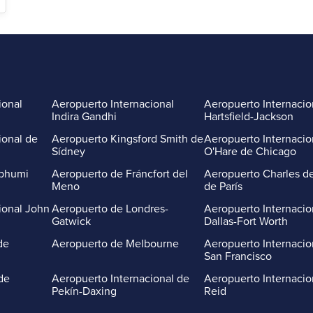
ional
Aeropuerto Internacional
Aeropuerto Internacio
Indira Gandhi
Hartsfield-Jackson
ional de
Aeropuerto Kingsford Smith de
Aeropuerto Internacio
Sídney
O'Hare de Chicago
abhumi
Aeropuerto de Fráncfort del
Aeropuerto Charles de
Meno
de París
ional John
Aeropuerto de Londres-
Aeropuerto Internacio
Gatwick
Dallas-Fort Worth
de
Aeropuerto de Melbourne
Aeropuerto Internacio
San Francisco
de
Aeropuerto Internacional de
Aeropuerto Internacio
Pekín-Daxing
Reid