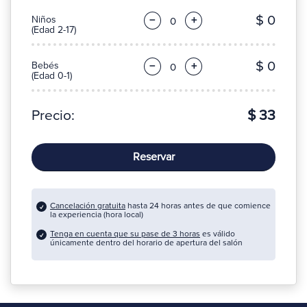
$ 0
Niños
−
+
(Edad 2-17)
$ 0
Bebés
−
+
(Edad 0-1)
Precio:
$ 33
Reservar
Cancelación gratuita
hasta 24 horas antes de que comience
la experiencia (hora local)
Tenga en cuenta que su pase de 3 horas
es válido
únicamente dentro del horario de apertura del salón