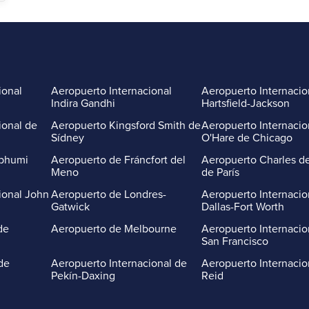
ional
Aeropuerto Internacional
Aeropuerto Internacio
Indira Gandhi
Hartsfield-Jackson
ional de
Aeropuerto Kingsford Smith de
Aeropuerto Internacio
Sídney
O'Hare de Chicago
abhumi
Aeropuerto de Fráncfort del
Aeropuerto Charles de
Meno
de París
ional John
Aeropuerto de Londres-
Aeropuerto Internacio
Gatwick
Dallas-Fort Worth
de
Aeropuerto de Melbourne
Aeropuerto Internacio
San Francisco
de
Aeropuerto Internacional de
Aeropuerto Internacio
Pekín-Daxing
Reid