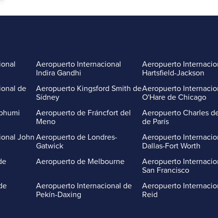
ional
Aeropuerto Internacional
Aeropuerto Internacio
Indira Gandhi
Hartsfield-Jackson
ional de
Aeropuerto Kingsford Smith de
Aeropuerto Internacio
Sídney
O'Hare de Chicago
abhumi
Aeropuerto de Fráncfort del
Aeropuerto Charles de
Meno
de París
ional John
Aeropuerto de Londres-
Aeropuerto Internacio
Gatwick
Dallas-Fort Worth
de
Aeropuerto de Melbourne
Aeropuerto Internacio
San Francisco
de
Aeropuerto Internacional de
Aeropuerto Internacio
Pekín-Daxing
Reid