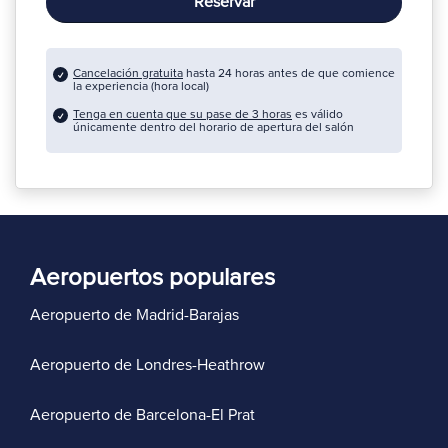
Reservar
Cancelación gratuita
hasta 24 horas antes de que comience
la experiencia (hora local)
Tenga en cuenta que su pase de 3 horas
es válido
únicamente dentro del horario de apertura del salón
Aeropuertos populares
Aeropuerto de Madrid-Barajas
Aeropuerto de Londres-Heathrow
Aeropuerto de Barcelona-El Prat