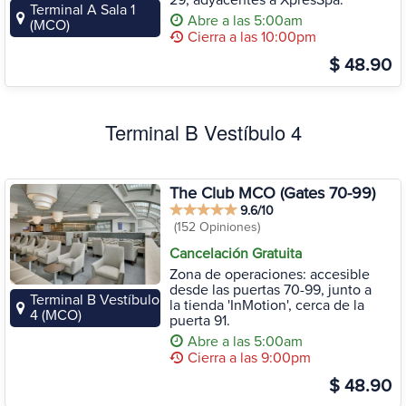
29, adyacentes a XpresSpa.
Terminal A Sala 1
Abre a las 5:00am
(MCO)
Cierra a las 10:00pm
$ 48.90
Terminal B Vestíbulo 4
The Club MCO (Gates 70-99)
9.6/10
(152 Opiniones)
Cancelación Gratuita
Zona de operaciones: accesible
desde las puertas 70-99, junto a
Terminal B Vestíbulo
la tienda 'InMotion', cerca de la
4 (MCO)
puerta 91.
Abre a las 5:00am
Cierra a las 9:00pm
$ 48.90