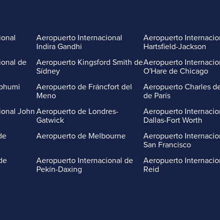
ional
Aeropuerto Internacional
Aeropuerto Internacio
Indira Gandhi
Hartsfield-Jackson
ional de
Aeropuerto Kingsford Smith de
Aeropuerto Internacio
Sídney
O'Hare de Chicago
abhumi
Aeropuerto de Fráncfort del
Aeropuerto Charles de
Meno
de París
ional John
Aeropuerto de Londres-
Aeropuerto Internacio
Gatwick
Dallas-Fort Worth
de
Aeropuerto de Melbourne
Aeropuerto Internacio
San Francisco
de
Aeropuerto Internacional de
Aeropuerto Internacio
Pekín-Daxing
Reid