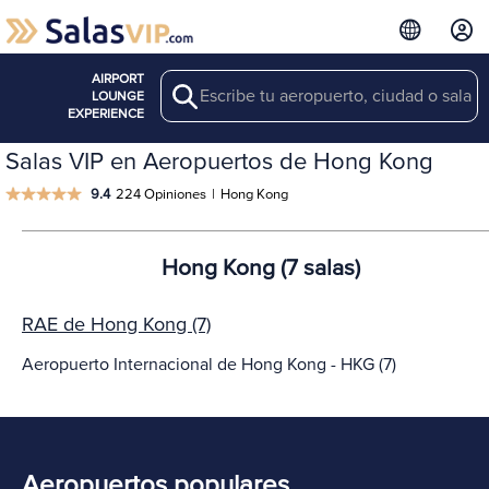
AIRPORT
Search
LOUNGE
EXPERIENCE
Salas VIP en Aeropuertos de Hong Kong
9.4
224 Opiniones
|
Hong Kong
Hong Kong (7 salas)
RAE de Hong Kong (7)
Aeropuerto Internacional de Hong Kong - HKG (7)
Aeropuertos populares